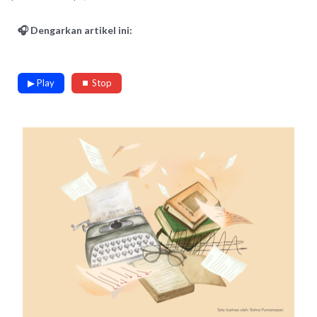
🎧 Dengarkan artikel ini:
▶ Play
⏹ Stop