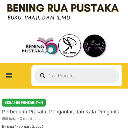
Skip
Post
to
navigation
content
Products
search
Menu
Perbedaan Prakata, Pengantar, dan Kata Pengantar
656 kata • 3 menit baca
By
Ema
/
February 2, 2026