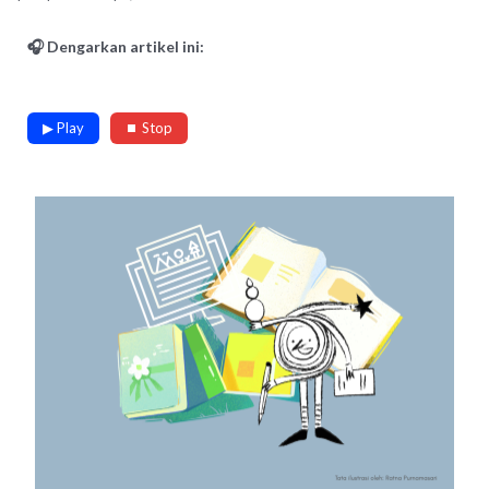
🎧 Dengarkan artikel ini:
▶ Play
⏹ Stop