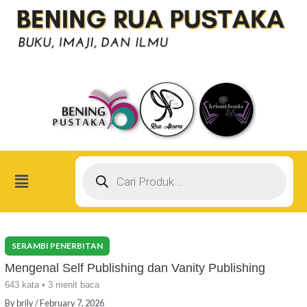
Skip
Post
to
navigation
content
Products
search
Menu
Mengenal Self Publishing dan Vanity Publishing
643 kata • 3 menit baca
By
brily
/
February 7, 2026