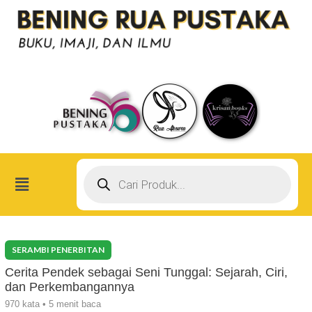
Skip
Post
to
navigation
content
Products
search
Menu
Cerita Pendek sebagai Seni Tunggal: Sejarah, Ciri,
dan Perkembangannya
970 kata • 5 menit baca