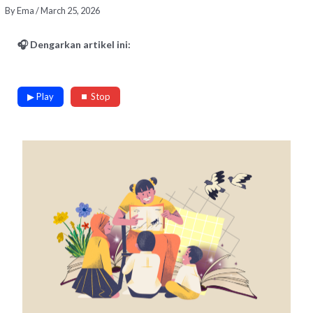
By
Ema
/
March 25, 2026
🎧 Dengarkan artikel ini:
▶ Play
⏹ Stop