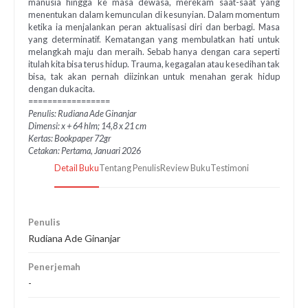
manusia hingga ke masa dewasa, merekam saat-saat yang
menentukan dalam kemunculan di kesunyian. Dalam momentum
ketika ia menjalankan peran aktualisasi diri dan berbagi. Masa
yang determinatif. Kematangan yang membulatkan hati untuk
melangkah maju dan meraih. Sebab hanya dengan cara seperti
itulah kita bisa terus hidup. Trauma, kegagalan atau kesedihan tak
bisa, tak akan pernah diizinkan untuk menahan gerak hidup
dengan dukacita.
=================
Penulis: Rudiana Ade Ginanjar
Dimensi: x + 64 hlm; 14,8 x 21 cm
Kertas: Bookpaper 72gr
Cetakan: Pertama, Januari 2026
Detail Buku
Tentang Penulis
Review Buku
Testimoni
Penulis
Rudiana Ade Ginanjar
Penerjemah
-