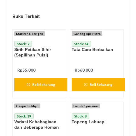
Buku Terkait
Marsten L Tarigan
Ganang Ajie Putra
Stock: 7
Stock: 14
Sirih Petikan Sihir
Tata Cara Berbaikan
(Sepilihan Puisi)
Rp
55.000
Rp
60.000
Beli Sekarang
Beli Sekarang
Ganjar Sudibyo
Lamuh Syamsuar
Stock: 19
Stock: 8
Variasi Kebahagiaan
Topeng Labuapi
dan Beberapa Roman