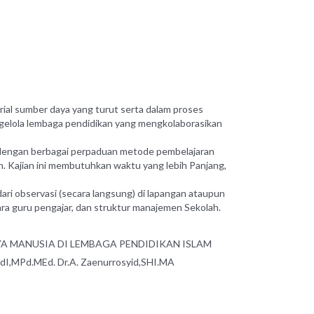
ial sumber daya yang turut serta dalam proses
elola lembaga pendidikan yang mengkolaborasikan
 dengan berbagai perpaduan
metode pembelajaran
. Kajian ini membutuhkan waktu yang lebih Panjang,
dari observasi (secara langsung) di lapangan ataupun
ra guru pengajar, dan struktur manajemen Sekolah.
YA MANUSIA DI LEMBAGA PENDIDIKAN ISLAM
PdI,MPd.MEd. Dr.A. Zaenurrosyid,SHI.MA