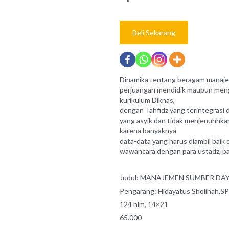
Beli Sekarang
Dinamika tentang beragam manajer
perjuangan mendidik maupun meng
kurikulum Diknas,
dengan Tahfidz yang terintegrasi
yang asyik dan tidak menjenuhhkan
karena banyaknya
data-data yang harus diambil baik 
wawancara dengan para ustadz, pa
Judul: MANAJEMEN SUMBER DA
Pengarang:
Hidayatus Sholihah,S
124 hlm, 14×21
65.000