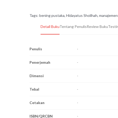
Tags:
bening pustaka
,
Hidayatus Sholihah
,
manajemen
Detail Buku
Tentang Penulis
Review Buku
Testi
Penulis
-
Penerjemah
-
Dimensi
-
Tebal
-
Cetakan
-
ISBN/QRCBN
-