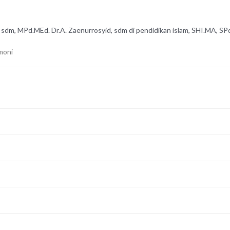
 sdm
,
MPd.MEd. Dr.A. Zaenurrosyid
,
sdm di pendidikan islam
,
SHI.MA
,
SP
moni