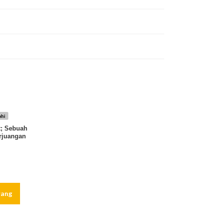
ahi
t; Sebuah
rjuangan
rang