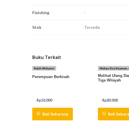
Finishing
-
Stok
Tersedia
Buku Terkait
Ratih Widyarni
Wahyu Eka Styawan, 
Melihat Ulang D
Perempuan Berkisah
Tiga Wilayah
Rp
50.000
Rp
80.000
Beli Sekarang
Beli Sekar