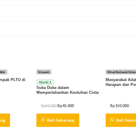
dkk.
Sriyanti
Efrial Ruliandi Silal
ampak PLTU di
Masyarakat Ada
Stock: 1
Harapan dan Pe
Suka Duka dalam
Mempertahankan Keutuhan Cinta
Rp
50.000
Rp
45.000
Rp
150.000
ang
Beli Sekarang
Beli Seka