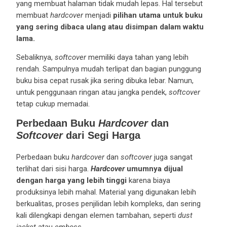
yang membuat halaman tidak mudah lepas. Hal tersebut
membuat
hardcover
menjadi
pilihan utama untuk buku
yang sering dibaca ulang atau disimpan dalam waktu
lama.
Sebaliknya,
softcover
memiliki daya tahan yang lebih
rendah. Sampulnya mudah terlipat dan bagian punggung
buku bisa cepat rusak jika sering dibuka lebar. Namun,
untuk penggunaan ringan atau jangka pendek,
softcover
tetap cukup memadai.
Perbedaan Buku
Hardcover
dan
Softcover
dari Segi Harga
Perbedaan buku
hardcover
dan
softcover
juga sangat
terlihat dari sisi harga.
Hardcover
umumnya dijual
dengan harga yang lebih tinggi
karena biaya
produksinya lebih mahal. Material yang digunakan lebih
berkualitas, proses penjilidan lebih kompleks, dan sering
kali dilengkapi dengan elemen tambahan, seperti
dust
jacket
atau
emboss
.