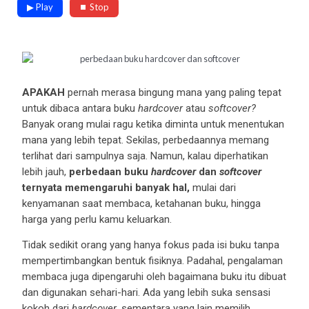
▶ Play
⏹ Stop
APAKAH
pernah merasa bingung mana yang paling tepat
untuk dibaca antara buku
hardcover
atau
softcover?
Banyak orang mulai ragu ketika diminta untuk menentukan
mana yang lebih tepat. Sekilas, perbedaannya memang
terlihat dari sampulnya saja. Namun, kalau diperhatikan
lebih jauh,
perbedaan buku
hardcover
dan
softcover
ternyata memengaruhi banyak hal,
mulai dari
kenyamanan saat membaca, ketahanan buku, hingga
harga yang perlu kamu keluarkan.
Tidak sedikit orang yang hanya fokus pada isi buku tanpa
mempertimbangkan bentuk fisiknya. Padahal, pengalaman
membaca juga dipengaruhi oleh bagaimana buku itu dibuat
dan digunakan sehari-hari. Ada yang lebih suka sensasi
kokoh dari
hardcover
, sementara yang lain memilih