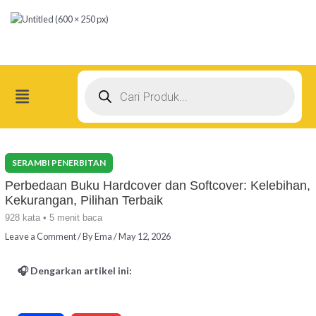
Skip
Post
to
navigation
content
Products
search
Menu
Perbedaan Buku Hardcover dan Softcover: Kelebihan,
Kekurangan, Pilihan Terbaik
928 kata • 5 menit baca
Leave a Comment
/ By
Ema
/
May 12, 2026
🎧 Dengarkan artikel ini: