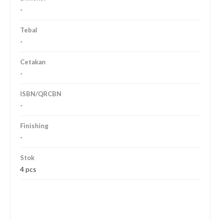
-
Tebal
-
Cetakan
-
ISBN/QRCBN
-
Finishing
-
Stok
4 pcs