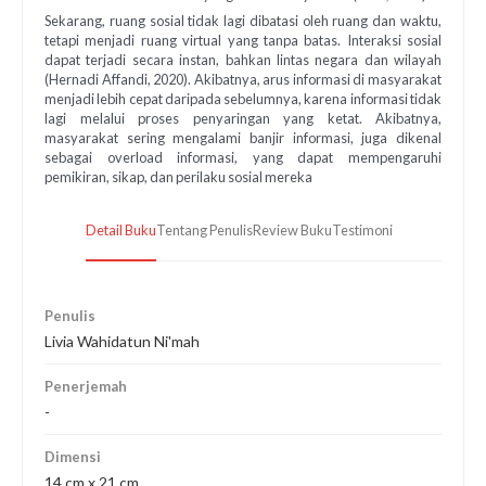
Sekarang, ruang sosial tidak lagi dibatasi oleh ruang dan waktu,
tetapi menjadi ruang virtual yang tanpa batas. Interaksi sosial
dapat terjadi secara instan, bahkan lintas negara dan wilayah
(Hernadi Affandi, 2020). Akibatnya, arus informasi di masyarakat
menjadi lebih cepat daripada sebelumnya, karena informasi tidak
lagi melalui proses penyaringan yang ketat. Akibatnya,
masyarakat sering mengalami banjir informasi, juga dikenal
sebagai overload informasi, yang dapat mempengaruhi
pemikiran, sikap, dan perilaku sosial mereka
Detail Buku
Tentang Penulis
Review Buku
Testimoni
Penulis
Livia Wahidatun Ni'mah
Penerjemah
-
Dimensi
14 cm x 21 cm