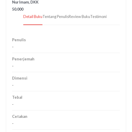
Nur Imam, DKK
50.000
Detail Buku
Tentang Penulis
Review Buku
Testimoni
Penulis
-
Penerjemah
-
Dimensi
-
Tebal
-
Cetakan
-