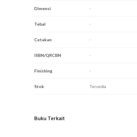
Dimensi
-
Tebal
-
Cetakan
-
ISBN/QRCBN
-
Finishing
-
Stok
Tersedia
Buku Terkait