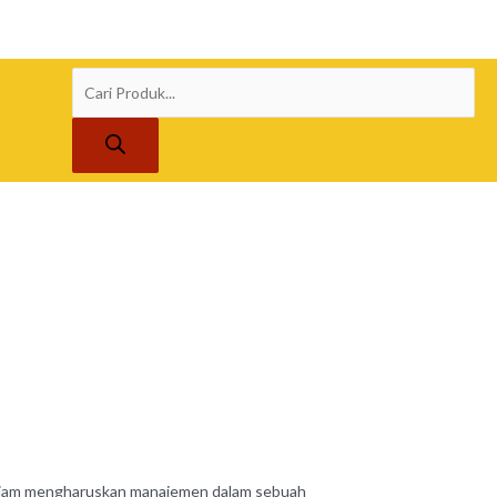
Products
search
tajam mengharuskan manajemen dalam sebuah