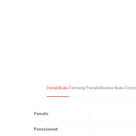
Detail Buku
Tentang Penulis
Review Buku
Testi
Penulis
-
Penerjemah
-