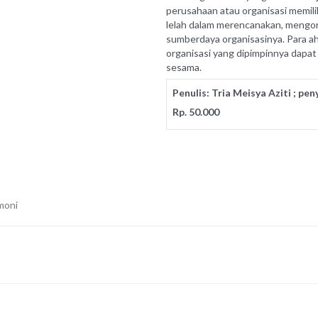
perusahaan atau organisasi memili
lelah dalam merencanakan, mengo
sumberdaya organisasinya. Para a
organisasi yang dipimpinnya dapa
sesama.
Penulis: Tria Meisya Aziti ; pe
Rp. 50.000
moni