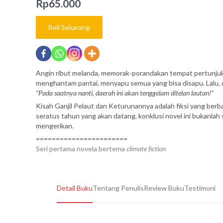
Rp
65.000
Beli Sekarang
Angin ribut melanda, memorak-porandakan tempat pertunjuka
menghantam pantai, menyapu semua yang bisa disapu. Lalu, di
“Pada saatnya nanti, daerah ini akan tenggelam ditelan lautan!”
Kisah Ganjil Pelaut dan Keturunannya adalah fiksi yang berba
seratus tahun yang akan datang, konklusi novel ini bukanla
mengerikan.
=======================
Seri pertama novela bertema
climate fiction
Detail Buku
Tentang Penulis
Review Buku
Testimoni