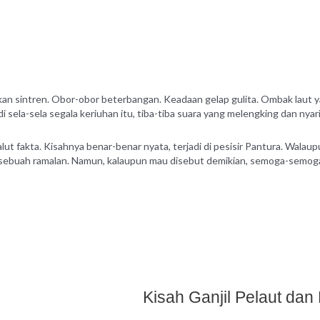
n sintren. Obor-obor beterbangan. Keadaan gelap gulita. Ombak laut y
 sela-sela segala keriuhan itu, tiba-tiba suara yang melengking dan nyar
lut fakta. Kisahnya benar-benar nyata, terjadi di pesisir Pantura. Walau
h sebuah ramalan. Namun, kalaupun mau disebut demikian, semoga-semoga 
Kisah Ganjil Pelaut da