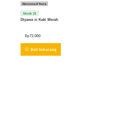
Abroorza A Yusra
Stock: 21
Diyawa si Kaki Merah
Rp
72.000
Beli Sekarang