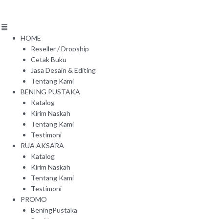
Skip
Menu
Products
to
search
content
HOME
Reseller / Dropship
Cetak Buku
Jasa Desain & Editing
Tentang Kami
BENING PUSTAKA
Katalog
Kirim Naskah
Tentang Kami
Testimoni
RUA AKSARA
Katalog
Kirim Naskah
Tentang Kami
Testimoni
PROMO
BeningPustaka