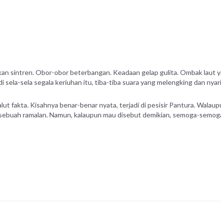
n sintren. Obor-obor beterbangan. Keadaan gelap gulita. Ombak laut y
 sela-sela segala keriuhan itu, tiba-tiba suara yang melengking dan nyar
lut fakta. Kisahnya benar-benar nyata, terjadi di pesisir Pantura. Walau
h sebuah ramalan. Namun, kalaupun mau disebut demikian, semoga-semoga 