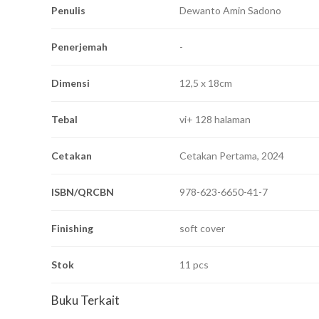
Penulis
Dewanto Amin Sadono
Penerjemah
-
Dimensi
12,5 x 18cm
Tebal
vi+ 128 halaman
Cetakan
Cetakan Pertama, 2024
ISBN/QRCBN
978-623-6650-41-7
Finishing
soft cover
Stok
11 pcs
Buku Terkait