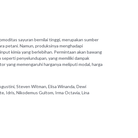
oditas sayuran bernilai tinggi, merupakan sumber
para petani. Namun, produksinya menghadapi
nput kimia yang berlebihan. Permintaan akan bawang
 seperti penyelundupan, yang memiliki dampak
ktor yang memengaruhi harganya meliputi modal, harga
 Agustini, Steven Witman, Elisa Winanda, Dewi
nte, Idris, Nikodemus Gultom, Irma Octavia, Lina