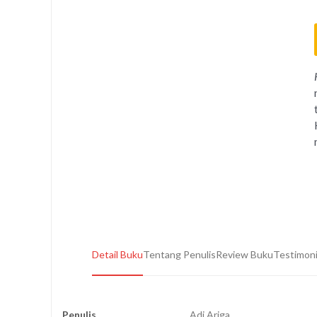
Detail Buku
Tentang Penulis
Review Buku
Testimon
Penulis
Adi Ariga