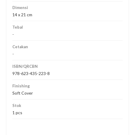
Dimensi
14 x 21 cm
Tebal
-
Cetakan
-
ISBN/QRCBN
978-623-435-223-8
Finishing
Soft Cover
Stok
1 pcs