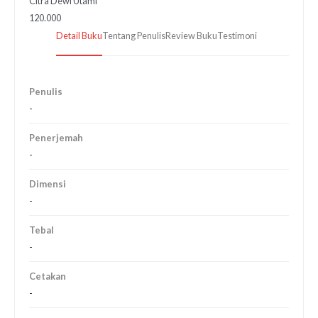
Citra Dewi Utami
120.000
Detail Buku
Tentang Penulis
Review Buku
Testimoni
Penulis
-
Penerjemah
-
Dimensi
-
Tebal
-
Cetakan
-