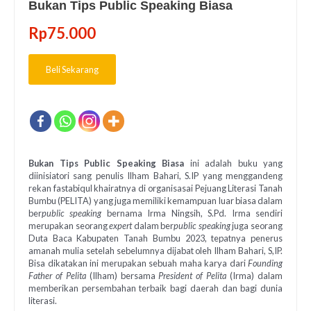
Bukan Tips Public Speaking Biasa
Rp
75.000
Beli Sekarang
Bukan Tips Public Speaking Biasa
ini adalah buku yang
diinisiatori sang penulis Ilham Bahari, S.IP yang menggandeng
rekan fastabiqul khairatnya di organisasai Pejuang Literasi Tanah
Bumbu (PELITA) yang juga memiliki kemampuan luar biasa dalam
ber
public speaking
bernama Irma Ningsih, S.Pd. Irma sendiri
merupakan seorang
expert
dalam ber
public speaking
juga seorang
Duta Baca Kabupaten Tanah Bumbu 2023, tepatnya penerus
amanah mulia setelah sebelumnya dijabat oleh Ilham Bahari, S,IP.
Bisa dikatakan ini merupakan sebuah maha karya dari
Founding
Father of Pelita
(Ilham) bersama
President of Pelita
(Irma) dalam
memberikan persembahan terbaik bagi daerah dan bagi dunia
literasi.