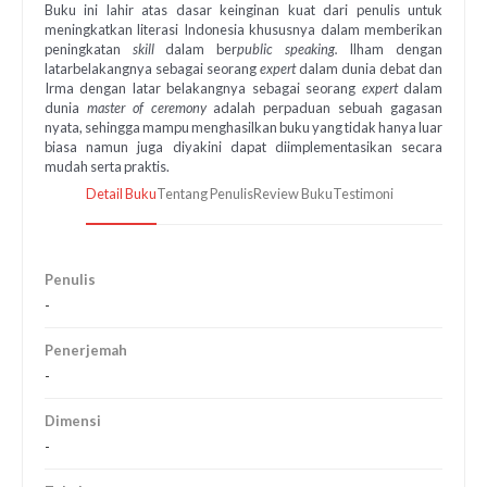
Buku ini lahir atas dasar keinginan kuat dari penulis untuk
meningkatkan literasi Indonesia khususnya dalam memberikan
peningkatan
skill
dalam ber
public speaking.
Ilham dengan
latarbelakangnya sebagai seorang
expert
dalam dunia debat dan
Irma dengan latar belakangnya sebagai seorang
expert
dalam
dunia
master of ceremony
adalah perpaduan sebuah gagasan
nyata, sehingga mampu menghasilkan buku yang tidak hanya luar
biasa namun juga diyakini dapat diimplementasikan secara
mudah serta praktis.
Detail Buku
Tentang Penulis
Review Buku
Testimoni
Penulis
-
Penerjemah
-
Dimensi
-