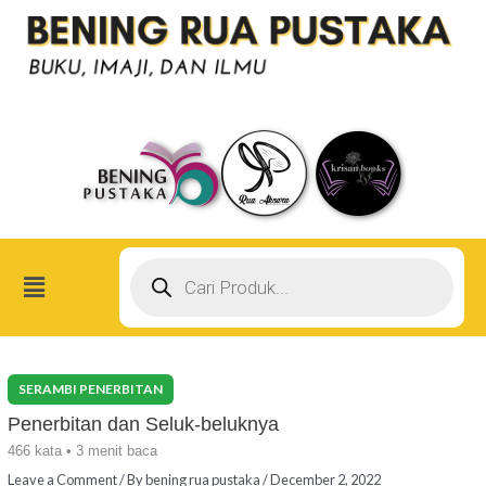
Skip
Post
to
navigation
content
Products
search
Menu
Penerbitan dan Seluk-beluknya
466 kata • 3 menit baca
Leave a Comment
/ By
bening rua pustaka
/
December 2, 2022