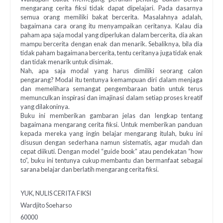
mengarang cerita fiksi tidak dapat dipelajari. Pada dasarnya
semua orang memiliki bakat bercerita. Masalahnya adalah,
bagaimana cara orang itu menyampaikan ceritanya. Kalau dia
paham apa saja modal yang diperlukan dalam bercerita, dia akan
mampu bercerita dengan enak dan menarik. Sebaliknya, bila dia
tidak paham bagaimana bercerita, tentu ceritanya juga tidak enak
dan tidak menarik untuk disimak.
Nah, apa saja modal yang harus dimiliki seorang calon
pengarang? Modal itu tentunya kemampuan diri dalam menjaga
dan memelihara semangat pengembaraan batin untuk terus
memunculkan inspirasi dan imajinasi dalam setiap proses kreatif
yang dilakoninya.
Buku ini memberikan gambaran jelas dan lengkap tentang
bagaimana mengarang cerita fiksi. Untuk memberikan panduan
kepada mereka yang ingin belajar mengarang itulah, buku ini
disusun dengan sederhana namun sistematis, agar mudah dan
cepat diikuti. Dengan model “guide book” atau pendekatan “how
to”, buku ini tentunya cukup membantu dan bermanfaat sebagai
sarana belajar dan berlatih mengarang cerita fiksi.
YUK, NULIS CERITA FIKSI
Wardjito Soeharso
60000