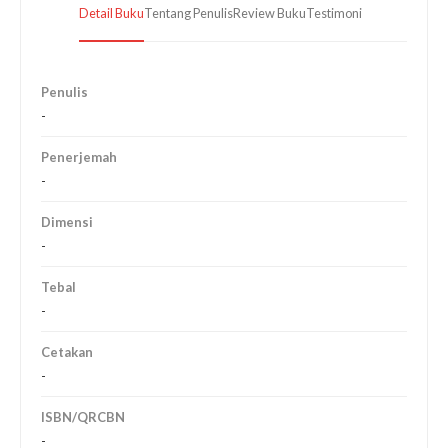
Detail Buku
Tentang Penulis
Review Buku
Testimoni
Penulis
-
Penerjemah
-
Dimensi
-
Tebal
-
Cetakan
-
ISBN/QRCBN
-